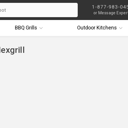
1-877-983-04
or Message Exper
BBQ
Grills
Outdoor
Kitchens
exgrill