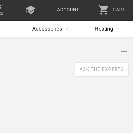
51
ACCOUNT
CART
ts
Accessories
Heating
ASK THE EXPERTS